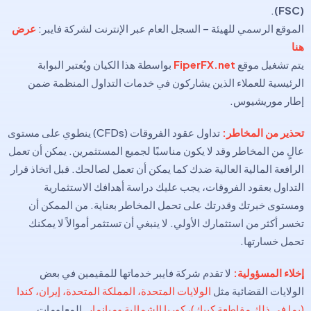
.
(FSC)
الموقع الرسمي للهيئة – السجل العام عبر الإنترنت لشركة فايبر:
عرض
هنا
يتم تشغيل موقع
FiperFX.net
بواسطة هذا الكيان ويُعتبر البوابة
الرئيسية للعملاء الذين يشاركون في خدمات التداول المنظمة ضمن
إطار موريشيوس.
تحذير من المخاطر:
تداول عقود الفروقات (CFDs) ينطوي على مستوى
عالٍ من المخاطر وقد لا يكون مناسبًا لجميع المستثمرين. يمكن أن تعمل
الرافعة المالية العالية ضدك كما يمكن أن تعمل لصالحك. قبل اتخاذ قرار
التداول بعقود الفروقات، يجب عليك دراسة أهدافك الاستثمارية
ومستوى خبرتك وقدرتك على تحمل المخاطر بعناية. من الممكن أن
تخسر أكثر من استثمارك الأولي. لا ينبغي أن تستثمر أموالاً لا يمكنك
تحمل خسارتها.
إخلاء المسؤولية:
لا تقدم شركة فايبر خدماتها للمقيمين في بعض
الولايات القضائية مثل
الولايات المتحدة، المملكة المتحدة، إيران، كندا
(بما في ذلك مقاطعة كيبك)، كوريا الشمالية وميانمار
. المعلومات