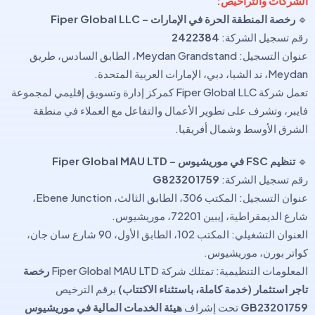
الشركات والتراخيص:
🔹
رخصة المنطقة الحرة في الإمارات – Fiper Global LLC
رقم تسجيل الشركة:
2422384
عنوان التسجيل: Meydan Grandstand، الطابق السادس، طريق
Meydan، ند الشبا، دبي، الإمارات العربية المتحدة.
تعمل شركة Fiper Global LLC كمركز إدارة وتسويق إقليمي لمجموعة
فايبر، وتشرف على تطوير الأعمال والتفاعل مع العملاء في منطقة
الشرق الأوسط وشمال أفريقيا.
🔹
تنظيم FSC في موريشيوس – Fiper Global MAU LTD
رقم تسجيل الشركة:
G823201759
عنوان التسجيل: المكتب 306، الطابق الثالث، Ebene Junction،
شارع الديمقراطية، إيبين 72201، موريشيوس.
العنوان التشغيلي: المكتب 102، الطابق الأول، 90 شارع سان جان،
كواتر بورن، موريشيوس.
المعلومات التنظيمية: تمتلك شركة Fiper Global MAU LTD
رخصة
تاجر استثمار (خدمة كاملة، باستثناء الاكتتاب)
برقم الترخيص
GB23201759
تحت إشراف
هيئة الخدمات المالية في موريشيوس