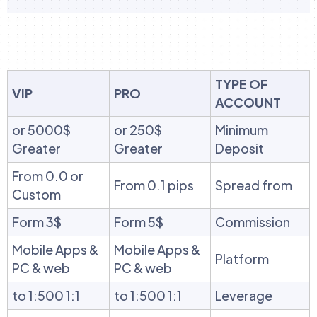
TYPE OF
VIP
PRO
ACCOUNT
5000$ or
250$ or
Minimum
Greater
Greater
Deposit
From 0.0 or
From 0.1 pips
Spread from
Custom
Form 3$
Form 5$
Commission
Mobile Apps &
Mobile Apps &
Platform
PC & web
PC & web
1:1 to 1:500
1:1 to 1:500
Leverage