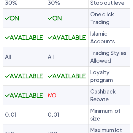
30%
30%
Stop out level
One click
ON
ON
Trading
Islamic
Available
Available
Accounts
Trading Styles
All
All
Allowed
Loyalty
Available
Available
program
Cashback
NO
Available
Rebate
Minimum lot
0.01
0.01
size
Maximum lot