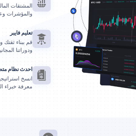
المشتقات المال
والمؤشرات وعق
تعليم فايبر
قم ببناء ثقتك 
ودوراتنا المجاني
احدث نظام متط
انسخ استراتيجي
معرفة خبراء ال