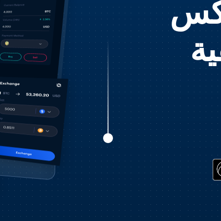
ركس
ية